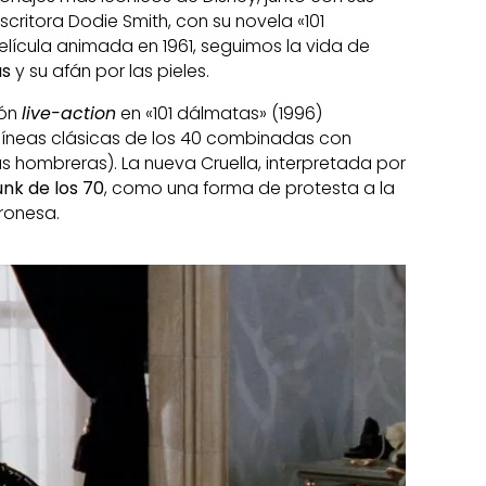
scritora Dodie Smith, con su novela «101
ícula animada en 1961, seguimos la vida de
as
y su afán por las pieles.
ión
live-action
en «101 dálmatas» (1996)
 líneas clásicas de los 40 combinadas con
s hombreras). La nueva Cruella, interpretada por
nk de los 70
, como una forma de protesta a la
ronesa.