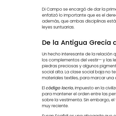
Di Campo se encargó de dar la prim
enfatizó lo importante que es el de
además, que ambas disciplinas están
leyes suntuarias.
De la Antigua Grecia 
Un hecho interesante de la relación
los complementos del vestir— y las ley
piedras preciosas y algunos pigmentos
social alta. La clase social baja no 
materiales textiles, para marcar una 
El
código locrio
, impuesto en la civil
para mantener el orden entre las per
sobre la vestimenta. Sin embargo, el
muy reciente.
Susan Scafidi es una abogada que em